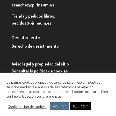
ssanchez@pirineum.es
Tienda y pedidos libros:
pedidos@pirineum.es
Desistimiento
Derecho de desistimiento
Aviso legal y propiedad del sitio
Consultar la política de cookies
Quienes somos y datos de contacto
Utilizamos cookies propias y de terceros para mejorar nuestros
servicios mediante el análisis de sus hábitos de navegación.
Puede aceptar las cookies haciendo clic en el botón "Aceptar" o bien
configurarlas según sus preferencias
Configuración de cookies
ACEPTAR
RECHAZAR
Diseño web:
Pirineum