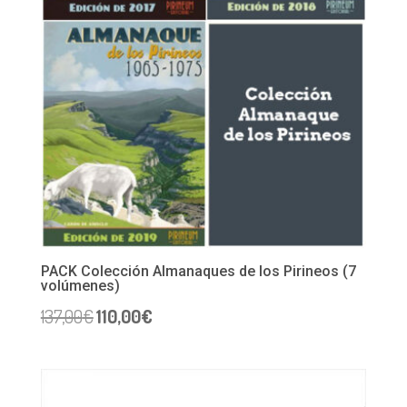
PACK Colección Almanaques de los Pirineos (7
volúmenes)
El
El
137,00
€
110,00
€
precio
precio
original
actual
era:
es:
137,00€.
110,00€.