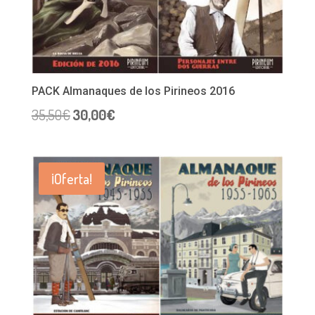
PACK Almanaques de los Pirineos 2016
El
El
35,50
€
30,00
€
precio
precio
original
actual
era:
es:
35,50€.
30,00€.
¡Oferta!