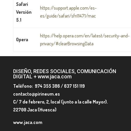
Safari
https://support.apple.com/es-
Versión
es/guide/safari/sfri11471/mac
5.1
https://help.opera.com/en/latest/security-and-
Opera
privacy/#clearBrowsingData
DISEÑO, REDES SOCIALES, COMUNICACIÓN
DIGITAL + www.jaca.com
Teléfono: 974 355 386 / 637 151 119
contacto@pirineum.es
C/ 7 de febrero, 2, local (junto a la calle Mayor).
22700 Jaca (Huesca)
www.jaca.com