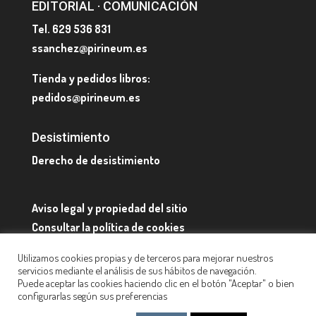
EDITORIAL · COMUNICACIÓN
Tel. 629 536 831
ssanchez@pirineum.es
Tienda y pedidos libros:
pedidos@pirineum.es
Desistimiento
Derecho de desistimiento
Aviso legal y propiedad del sitio
Consultar la política de cookies
Quienes somos y datos de contacto
Utilizamos cookies propias y de terceros para mejorar nuestros
servicios mediante el análisis de sus hábitos de navegación.
Puede aceptar las cookies haciendo clic en el botón "Aceptar" o bien
configurarlas según sus preferencias