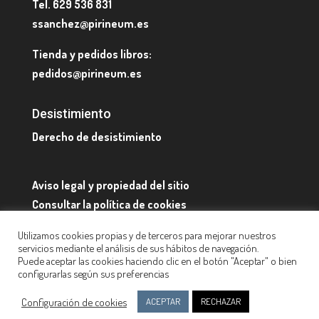
Tel. 629 536 831
ssanchez@pirineum.es
Tienda y pedidos libros:
pedidos@pirineum.es
Desistimiento
Derecho de desistimiento
Aviso legal y propiedad del sitio
Consultar la política de cookies
Quienes somos y datos de contacto
Utilizamos cookies propias y de terceros para mejorar nuestros
servicios mediante el análisis de sus hábitos de navegación.
Puede aceptar las cookies haciendo clic en el botón "Aceptar" o bien
configurarlas según sus preferencias
Configuración de cookies
ACEPTAR
RECHAZAR
Diseño web:
Pirineum