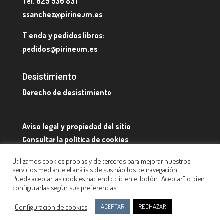
Tel. 629 536 831
ssanchez@pirineum.es
Tienda y pedidos libros:
pedidos@pirineum.es
Desistimiento
Derecho de desistimiento
Aviso legal y propiedad del sitio
Consultar la política de cookies
Quienes somos y datos de contacto
Utilizamos cookies propias y de terceros para mejorar nuestros
servicios mediante el análisis de sus hábitos de navegación.
Puede aceptar las cookies haciendo clic en el botón "Aceptar" o bien
configurarlas según sus preferencias
Configuración de cookies
ACEPTAR
RECHAZAR
Diseño web:
Pirineum