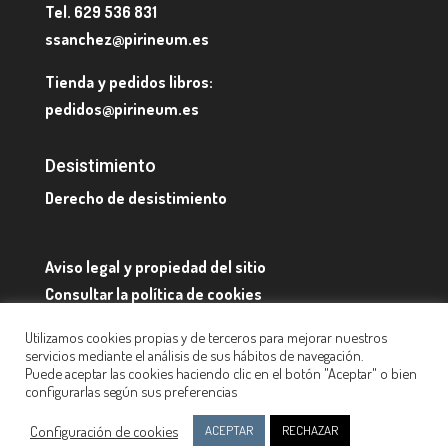
Tel. 629 536 831
ssanchez@pirineum.es
Tienda y pedidos libros:
pedidos@pirineum.es
Desistimiento
Derecho de desistimiento
Aviso legal y propiedad del sitio
Consultar la política de cookies
Quienes somos y datos de contacto
Utilizamos cookies propias y de terceros para mejorar nuestros
servicios mediante el análisis de sus hábitos de navegación.
Puede aceptar las cookies haciendo clic en el botón "Aceptar" o bien
configurarlas según sus preferencias
Configuración de cookies
ACEPTAR
RECHAZAR
Diseño web:
Pirineum